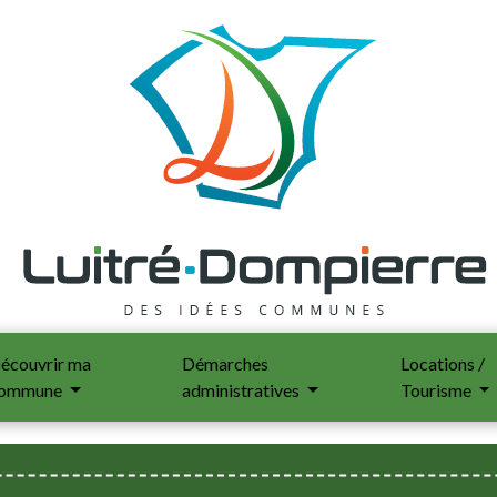
écouvrir ma
Démarches
Locations /
ommune
administratives
Tourisme