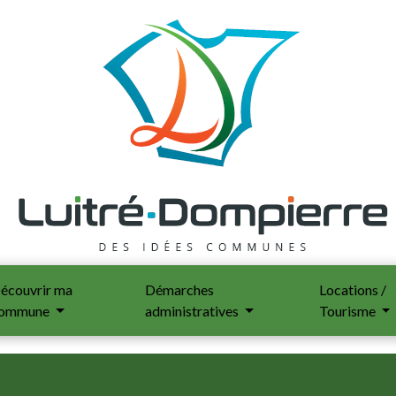
écouvrir ma
Démarches
Locations /
ommune
administratives
Tourisme