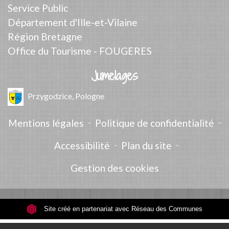
Service Public
Département d'Ille-et-Vilaine
Région Bretagne
Office du Tourisme - FOUGERES
Jumelages
Przygodzice, Pologne
Mentions légales
-
Politique de confidentialité
-
Accessibilité
-
Plan du site
-
Gestion des cookies
Site créé en partenariat avec Réseau des Communes