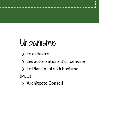
Urbanisme
keyboard_arrow_right
Le cadastre
keyboard_arrow_right
Les autorisations d'urbanisme
keyboard_arrow_right
Le Plan Local d'Urbanisme
(PLU)
keyboard_arrow_right
Architecte Conseil