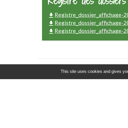
Registre des dossiers
Registre_dossier_affichage-2
file_download
Registre_dossier_affichage-2
file_download
Registre_dossier_affichage-2
file_download
This site uses cookies and gives you