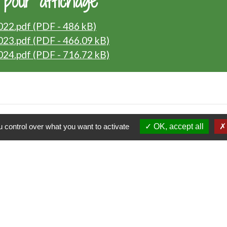
 pour affichage
022.pdf (PDF - 486 kB)
023.pdf (PDF - 466.09 kB)
024.pdf (PDF - 716.72 kB)
 control over what you want to activate
OK, accept all
Contacts
Commune de Luitré-Dompierre
14 rue de Normandie - LUITRE
35133 Luitré-Dompierre - FRANCE
+33 2 99 97 91 26