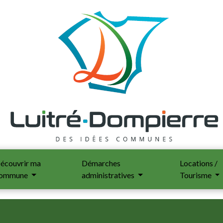
écouvrir ma
Démarches
Locations /
ommune
administratives
Tourisme