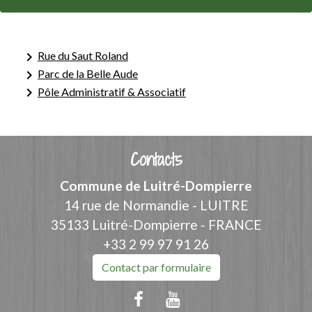
keyboard_arrow_right
Rue du Saut Roland
keyboard_arrow_right
Parc de la Belle Aude
keyboard_arrow_right
Pôle Administratif & Associatif
Contacts
Commune de Luitré-Dompierre
14 rue de Normandie - LUITRE
35133 Luitré-Dompierre - FRANCE
+33 2 99 97 91 26
Contact par formulaire