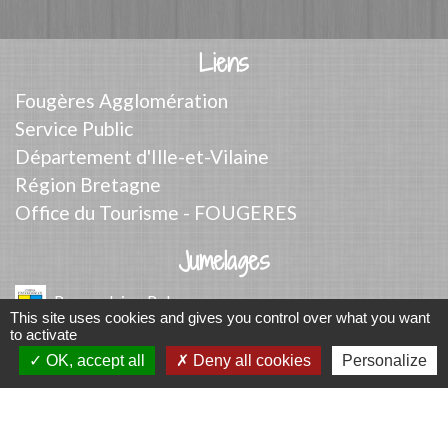
Liens
Fougères Agglomération
Service Public
Département d'Ille-et-Vilaine
Région Bretagne
Office du Tourisme - FOUGERES
Jumelages
Przygodzice, Pologne
This site uses cookies and gives you control over what you want
to activate
Mentions légales
-
Politique de confidentialité
-
OK, accept all
Deny all cookies
Personalize
Accessibilité
-
Plan du site
-
Gestion des cookies