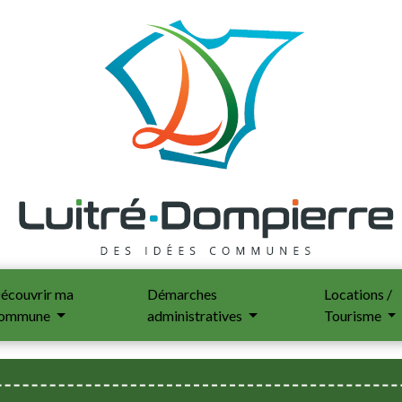
écouvrir ma
Démarches
Locations /
ommune
administratives
Tourisme