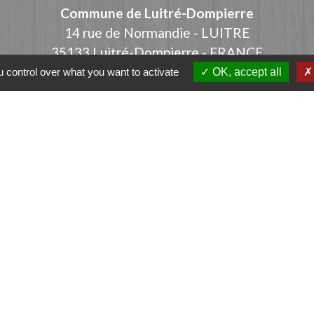
Commune de Luitré-Dompierre
14 rue de Normandie - LUITRE
35133 Luitré-Dompierre - FRANCE
+33 2 99 97 91 26
 control over what you want to activate
OK, accept all
Contact par formulaire
ation
et-Vilaine
e - FOUGERES