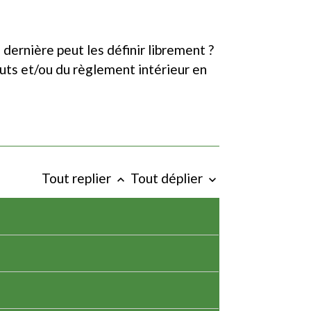
 dernière peut les définir librement ?
tuts et/ou du règlement intérieur en
Tout replier
Tout déplier
keyboard_arrow_up
keyboard_arrow_down