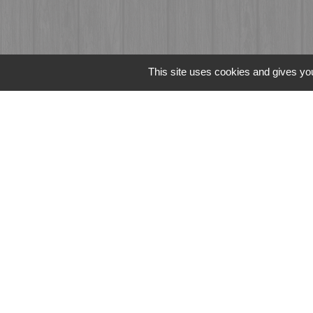
This site uses cookies and gives you
Liens
Fougères Agglomér
Service Public
Département d'Ille-
Région Bretagne
Office du Tourism