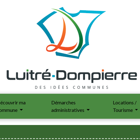
écouvrir ma
Démarches
Locations /
ommune
administratives
Tourisme