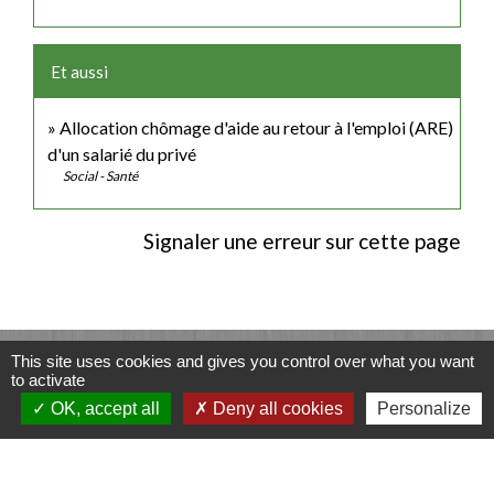
Et aussi
Allocation chômage d'aide au retour à l'emploi (ARE)
d'un salarié du privé
Social - Santé
Signaler une erreur sur cette page
Contacts
This site uses cookies and gives you control over what you want
to activate
Commune de Luitré-Dompierre
OK, accept all
Deny all cookies
Personalize
14 rue de Normandie - LUITRE
35133 Luitré-Dompierre - FRANCE