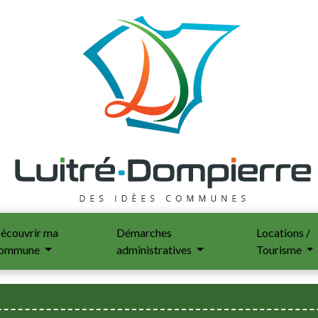
écouvrir ma
Démarches
Locations /
ommune
administratives
Tourisme