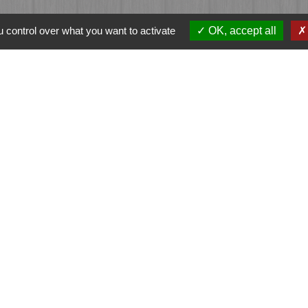
 control over what you want to activate
OK, accept all
ation
et-Vilaine
e - FOUGERES
tique de confidentialité
-
Accessibilité
-
Plan du sit
Site créé en partenariat avec Réseau des Communes