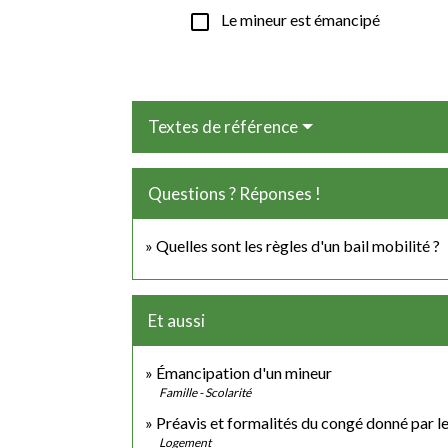
check_box_outline_blank
Le mineur est émancipé
Textes de référence
Questions ? Réponses !
Quelles sont les règles d'un bail mobilité ?
Et aussi
Émancipation d'un mineur
Famille - Scolarité
Préavis et formalités du congé donné par le
Logement