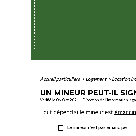
Accueil particuliers
>
Logement
>
Location imm
UN MINEUR PEUT-IL SIG
Vérifié le 06 Oct 2021 - Direction de l'information lég
Tout dépend si le mineur est
émanci
check_box_outline_blank
Le mineur n'est pas émancipé