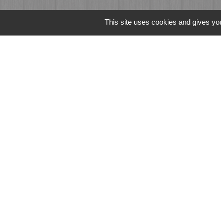
Liens
This site uses cookies and gives you
Fougères Agglomér
Service Public
Département d'Ille-
Région Bretagne
Office du Tourism
Mentions légales
-
Poli