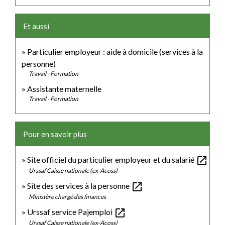
Et aussi
Particulier employeur : aide à domicile (services à la
personne)
Travail - Formation
Assistante maternelle
Travail - Formation
Pour en savoir plus
open_in_new
Site officiel du particulier employeur et du salarié
Urssaf Caisse nationale (ex-Acoss)
open_in_new
Site des services à la personne
Ministère chargé des finances
open_in_new
Urssaf service Pajemploi
Urssaf Caisse nationale (ex-Acoss)