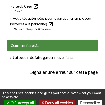
open_in_new
Site du Cesu
Urssaf
Activités autorisées pour le particulier employeur
open_in_new
(services à la personne)
Ministère chargé de l'économie
Comment faire si...
J'ai besoin de faire garder mes enfants
Signaler une erreur sur cette page
This site uses cookies and gives you control over what you want
Contacts
to activate
OK, accept all
Deny all cookies
Personalize