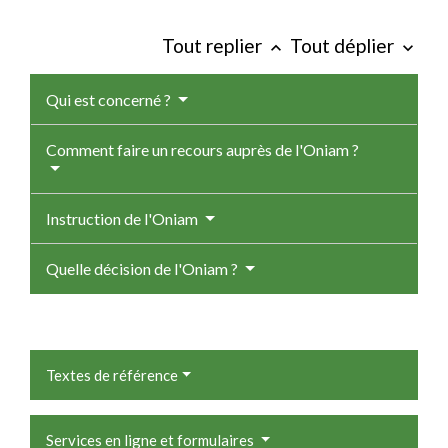
Tout replier
Tout déplier
keyboard_arrow_up
keyboard_arrow_down
Qui est concerné ?
Comment faire un recours auprès de l'Oniam ?
Instruction de l'Oniam
Quelle décision de l'Oniam ?
Textes de référence
Services en ligne et formulaires