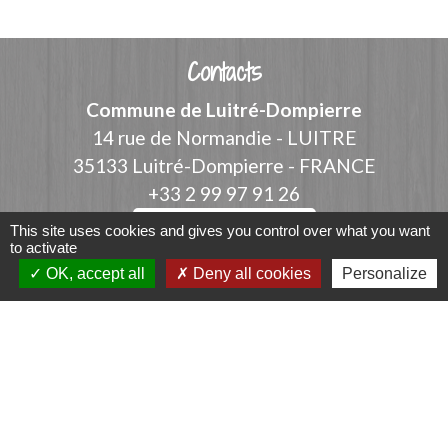
Contacts
Commune de Luitré-Dompierre
14 rue de Normandie - LUITRE
35133 Luitré-Dompierre - FRANCE
+33 2 99 97 91 26
Contact par formulaire
This site uses cookies and gives you control over what you want
to activate
OK, accept all
Deny all cookies
Personalize
Liens
Fougères Agglomération
Service Public
Département d'Ille-et-Vilaine