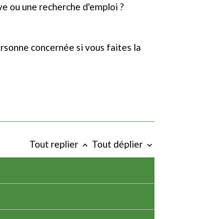
ve ou une recherche d'emploi ?
ersonne concernée si vous faites la
Tout replier
Tout déplier
keyboard_arrow_up
keyboard_arrow_down