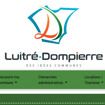
écouvrir ma
Démarches
Locations /
ommune
administratives
Tourisme