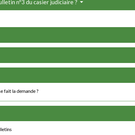
lletin n°3 du casier judiciaire ?
se fait la demande ?
lletins