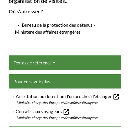
organisation de visites...
Où s’adresser ?
arrow_right
Bureau de la protection des détenus -
Ministère des affaires étrangères
Textes de référence
Pour en savoir plus
open_in_new
Arrestation ou détention d'un proche à l'étranger
Ministère chargé de l'Europe et des affaires étrangères
open_in_new
Conseils aux voyageurs
Ministère chargé de l'Europe et des affaires étrangères