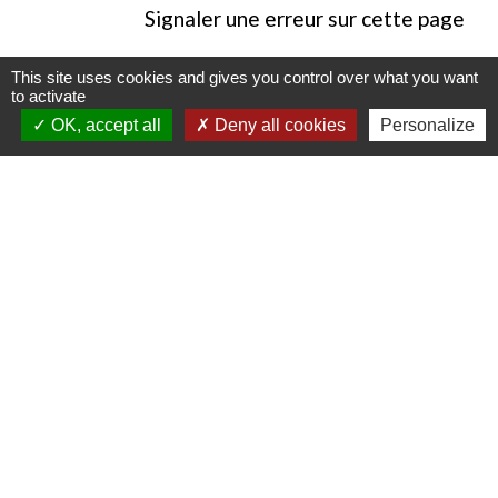
Signaler une erreur sur cette page
This site uses cookies and gives you control over what you want
to activate
OK, accept all
Deny all cookies
Personalize
Contacts
Commune de Luitré-Dompierre
14 rue de Normandie - LUITRE
35133 Luitré-Dompierre - FRANCE
+33 2 99 97 91 26
Contact par formulaire
Liens