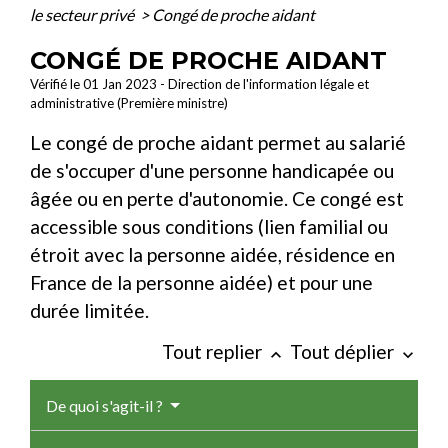
le secteur privé
>
Congé de proche aidant
CONGÉ DE PROCHE AIDANT
Vérifié le 01 Jan 2023 - Direction de l'information légale et
administrative (Première ministre)
Le congé de proche aidant permet au salarié
de s'occuper d'une personne handicapée ou
âgée ou en perte d'autonomie. Ce congé est
accessible sous conditions (lien familial ou
étroit avec la personne aidée, résidence en
France de la personne aidée) et pour une
durée limitée.
Tout replier
Tout déplier
keyboard_arrow_up
keyboard_arrow_down
De quoi s'agit-il ?