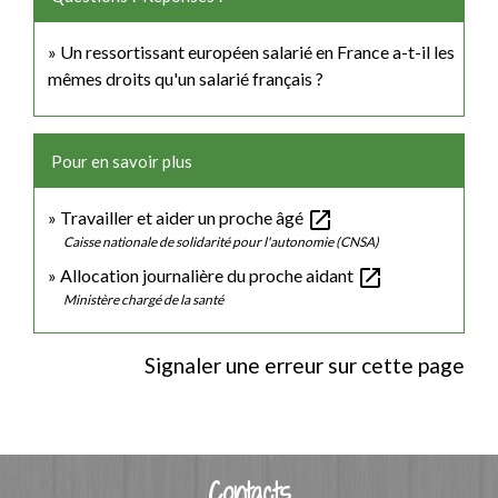
Un ressortissant européen salarié en France a-t-il les
mêmes droits qu'un salarié français ?
Pour en savoir plus
open_in_new
Travailler et aider un proche âgé
Caisse nationale de solidarité pour l'autonomie (CNSA)
open_in_new
Allocation journalière du proche aidant
Ministère chargé de la santé
Signaler une erreur sur cette page
Contacts