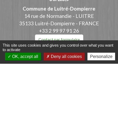
Commune de Luitré-Dompierre
14 rue de Normandie - LUITRE
35133 Luitré-Dompierre - FRANCE
+33 2 99 97 91 26
Contact par formulaire
This site uses cookies and gives you control over what you want
to activate
OK, accept all
Deny all cookies
Personalize
Liens
Fougères Agglomération
Service Public
Département d'Ille-et-Vilaine
Région Bretagne
Office du Tourisme - FOUGERES