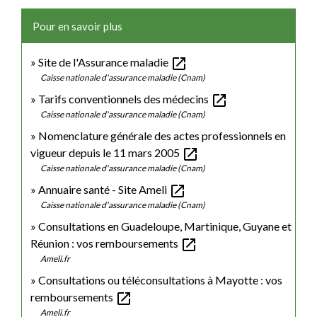
Pour en savoir plus
open_in_new
Site de l'Assurance maladie
Caisse nationale d'assurance maladie (Cnam)
open_in_new
Tarifs conventionnels des médecins
Caisse nationale d'assurance maladie (Cnam)
Nomenclature générale des actes professionnels en
open_in_new
vigueur depuis le 11 mars 2005
Caisse nationale d'assurance maladie (Cnam)
open_in_new
Annuaire santé - Site Ameli
Caisse nationale d'assurance maladie (Cnam)
Consultations en Guadeloupe, Martinique, Guyane et
open_in_new
Réunion : vos remboursements
Ameli.fr
Consultations ou téléconsultations à Mayotte : vos
open_in_new
remboursements
Ameli.fr