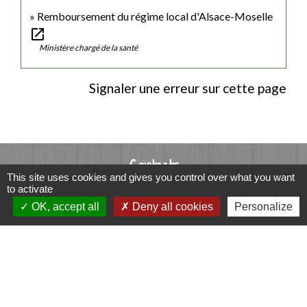
Remboursement du régime local d'Alsace-Moselle
open_in_new
Ministère chargé de la santé
Signaler une erreur sur cette page
Contacts
This site uses cookies and gives you control over what you want
to activate
Commune de Luitré-Dompierre
OK, accept all
Deny all cookies
Personalize
14 rue de Normandie - LUITRE
35133 Luitré-Dompierre - FRANCE
+33 2 99 97 91 26
Contact par formulaire