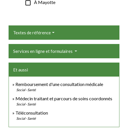
check_box_outline_blank
À Mayotte
Textes de référence
Services en ligne et formulaires
Et aussi
Remboursement d'une consultation médicale
Social - Santé
Médecin traitant et parcours de soins coordonnés
Social - Santé
Téléconsultation
Social - Santé