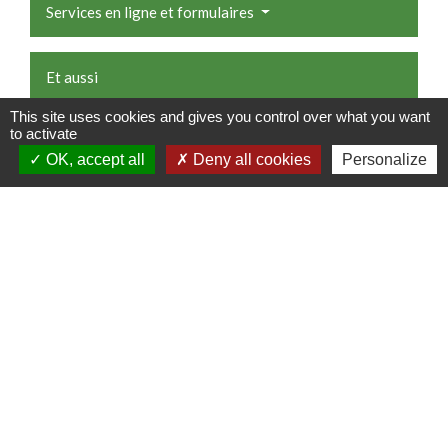
Services en ligne et formulaires
Et aussi
This site uses cookies and gives you control over what you want
Autorisation d'urbanisme
to activate
Logement
OK, accept all
Deny all cookies
Personalize
Travaux
Logement
Récupération de l'eau de pluie
Logement
Assainissement des eaux usées domestiques
Logement
Comment faire si...
J'achète un logement