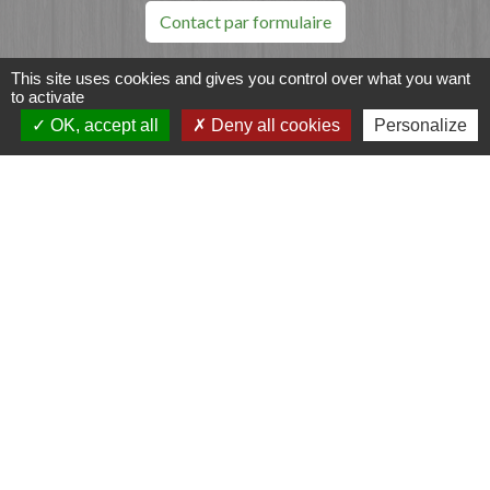
Contact par formulaire
This site uses cookies and gives you control over what you want
to activate
OK, accept all
Deny all cookies
Personalize
Liens
Fougères Agglomération
Service Public
Département d'Ille-et-Vilaine
Région Bretagne
Office du Tourisme - FOUGERES
Jumelages
Przygodzice, Pologne
Mentions légales
-
Politique de confidentialité
-