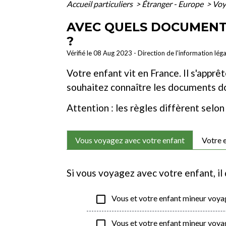
Accueil particuliers
>
Étranger - Europe
>
Voy
AVEC QUELS DOCUMENTS
?
Vérifié le 08 Aug 2023 - Direction de l'information lég
Votre enfant vit en France. Il s'apprê
souhaitez connaître les documents don
Attention : les règles diffèrent sel
Vous voyagez avec votre enfant
Votre 
Si vous voyagez avec votre enfant, i
check_box_outline_blank
Vous et votre enfant mineur voya
check_box_outline_blank
Vous et votre enfant mineur voya