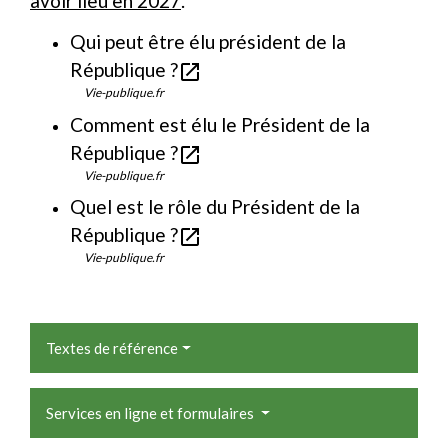
avoir lieu en 2027
.
Qui peut être élu président de la
République ?
open_in_new
Vie-publique.fr
Comment est élu le Président de la
République ?
open_in_new
Vie-publique.fr
Quel est le rôle du Président de la
République ?
open_in_new
Vie-publique.fr
Textes de référence
Services en ligne et formulaires