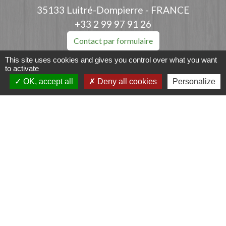
35133 Luitré-Dompierre - FRANCE
+33 2 99 97 91 26
Contact par formulaire
This site uses cookies and gives you control over what you want
to activate
OK, accept all
Deny all cookies
Personalize
Liens
Fougères Agglomération
Service Public
Département d'Ille-et-Vilaine
Région Bretagne
Office du Tourisme - FOUGERES
Jumelages
Przygodzice, Pologne