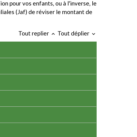
on pour vos enfants, ou à l'inverse, le
iales (Jaf) de réviser le montant de
Tout replier
Tout déplier
keyboard_arrow_up
keyboard_arrow_down