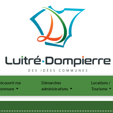
écouvrir ma
Démarches
Locations /
ommune
administratives
Tourisme