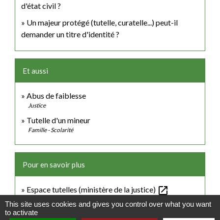
d'état civil ?
Un majeur protégé (tutelle, curatelle...) peut-il
demander un titre d'identité ?
Et aussi
Abus de faiblesse
Justice
Tutelle d'un mineur
Famille - Scolarité
Pour en savoir plus
open_in_new
Espace tutelles (ministère de la justice)
Ministère chargé de la justice
This site uses cookies and gives you control over what you want
to activate