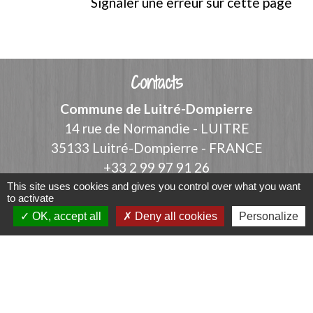
Signaler une erreur sur cette page
Contacts
Commune de Luitré-Dompierre
14 rue de Normandie - LUITRE
35133 Luitré-Dompierre - FRANCE
+33 2 99 97 91 26
This site uses cookies and gives you control over what you want
Contact par formulaire
to activate
OK, accept all
Deny all cookies
Personalize
Liens
Fougères Agglomération