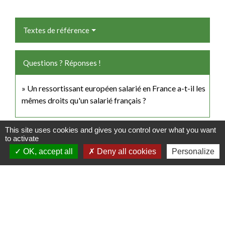
Textes de référence
Questions ? Réponses !
Un ressortissant européen salarié en France a-t-il les
mêmes droits qu'un salarié français ?
This site uses cookies and gives you control over what you want
Signaler une erreur sur cette page
to activate
OK, accept all
Deny all cookies
Personalize
Contacts
Commune de Luitré-Dompierre
14 rue de Normandie - LUITRE