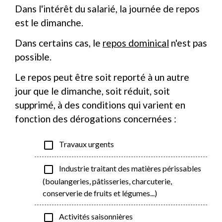
Dans l'intérêt du salarié, la journée de repos
est le dimanche.
Dans certains cas, le
repos dominical
n'est pas
possible.
Le repos peut être soit reporté à un autre
jour que le dimanche, soit réduit, soit
supprimé, à des conditions qui varient en
fonction des dérogations concernées :
check_box_outline_blank
Travaux urgents
check_box_outline_blank
Industrie traitant des matières périssables
(boulangeries, pâtisseries, charcuterie,
conserverie de fruits et légumes...)
check_box_outline_blank
Activités saisonnières