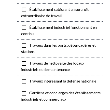
check_box_outline_blank
Établissement subissant un surcroît
extraordinaire de travail
check_box_outline_blank
Établissement industriel fonctionnant en
continu
check_box_outline_blank
Travaux dans les ports, débarcadères et
stations
check_box_outline_blank
Travaux de nettoyage des locaux
industriels et de maintenance
check_box_outline_blank
Travaux intéressant la défense nationale
check_box_outline_blank
Gardiens et concierges des établissements
industriels et commerciaux