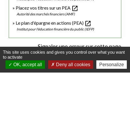
open_in_new
Placez vos titres sur un PEA
Autorité des marchés financiers (AMF)
open_in_new
Le plan d'épargne en actions (PEA)
Institut pour l'éducation financière du public (IEFP)
Signaler une erreur sur cette page
This site uses cookies and gives you control over what you want
to activate
OK, accept all
Deny all cookies
Personalize
Contacts
Commune de Luitré-Dompierre
14 rue de Normandie - LUITRE
35133 Luitré-Dompierre - FRANCE
+33 2 99 97 91 26
Contact par formulaire