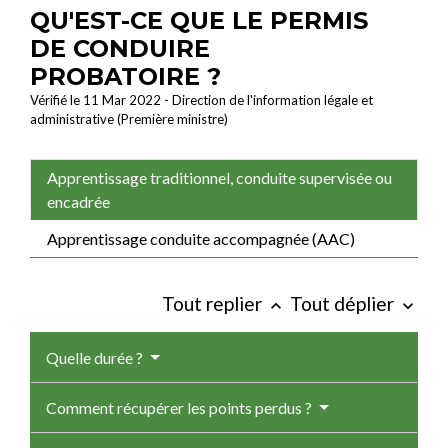
QU'EST-CE QUE LE PERMIS
DE CONDUIRE
PROBATOIRE ?
Vérifié le 11 Mar 2022 - Direction de l'information légale et
administrative (Première ministre)
Apprentissage traditionnel, conduite supervisée ou
encadrée
Apprentissage conduite accompagnée (AAC)
Tout replier
Tout déplier
keyboard_arrow_up
keyboard_arrow_down
Quelle durée ?
Comment récupérer les points perdus ?