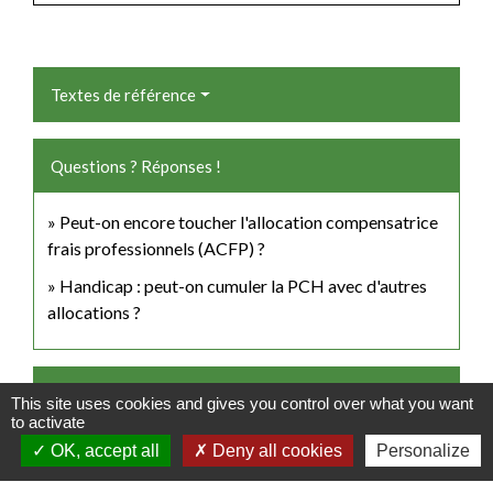
Textes de référence
Questions ? Réponses !
Peut-on encore toucher l'allocation compensatrice
frais professionnels (ACFP) ?
Handicap : peut-on cumuler la PCH avec d'autres
allocations ?
Et aussi
This site uses cookies and gives you control over what you want
to activate
Handicap et emploi dans le secteur privé
OK, accept all
Deny all cookies
Personalize
Travail - Formation