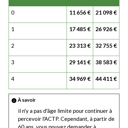
0
11 656 €
21 098 €
1
17 485 €
26 926 €
2
23 313 €
32 755 €
3
29 141 €
38 583 €
4
34 969 €
44 411 €
À savoir
info
il n'y a pas d'âge limite pour continuer à
percevoir l'ACTP. Cependant, à partir de
60 ans, vous pouvez demander à