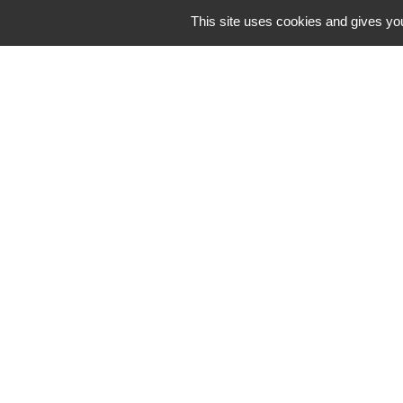
This site uses cookies and gives you
Liens
Fougères Agglomér