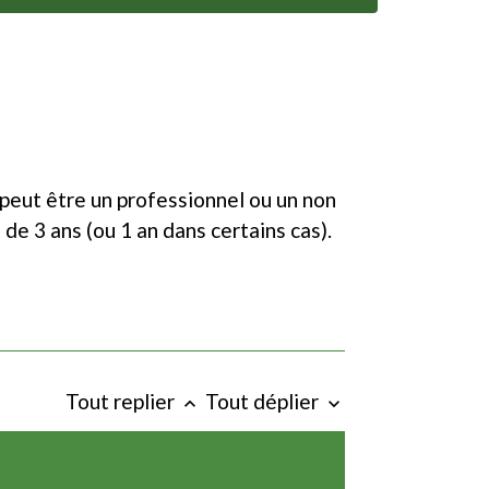
 peut être un professionnel ou un non
de 3 ans (ou 1 an dans certains cas).
Tout replier
Tout déplier
keyboard_arrow_up
keyboard_arrow_down