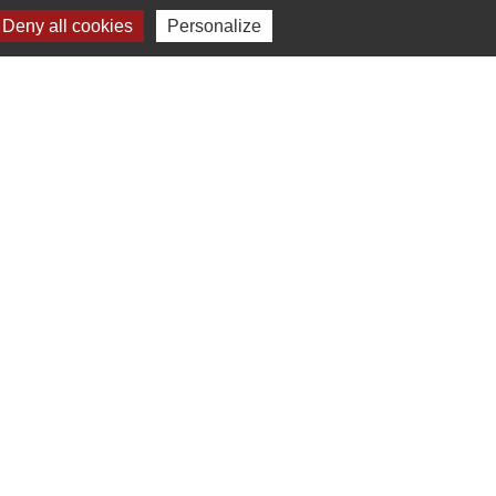
Deny all cookies
Personalize
Jumelages
Przygodzice, Pologne