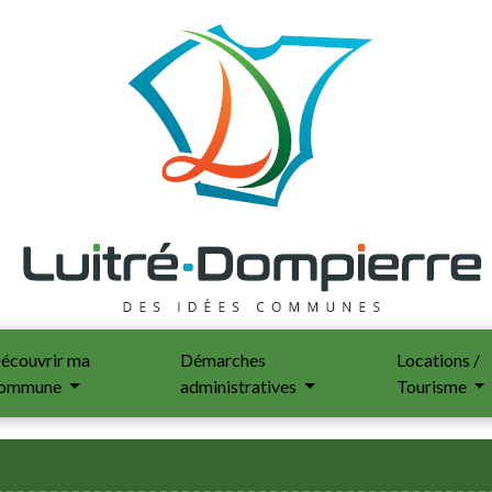
écouvrir ma
Démarches
Locations /
ommune
administratives
Tourisme