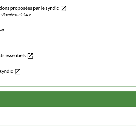
open_in_new
ations proposées par le syndic
) - Première ministre
ew
il)
open_in_new
nts essentiels
open_in_new
 syndic