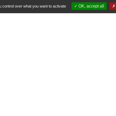
 control over what you want to activate
OK, accept all
Contacts
Commune de Luitré-Dompierre
14 rue de Normandie - LUITRE
35133 Luitré-Dompierre - FRANCE
+33 2 99 97 91 26
Contact par formulaire
ation