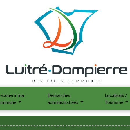
écouvrir ma
Démarches
Locations /
ommune
administratives
Tourisme