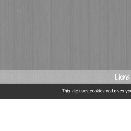
Liens
Fougères Agglomér
This site uses cookies and gives you
Service Public
Département d'Ille-
Région Bretagne
Office du Tourism