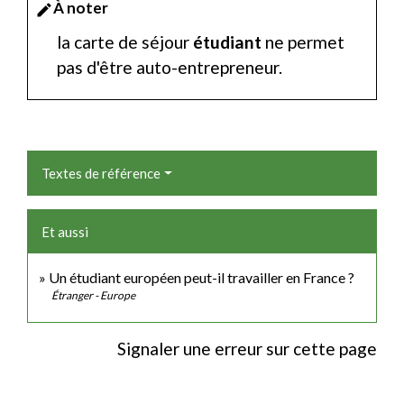
À noter
edit
la carte de séjour
étudiant
ne permet
pas d'être auto-entrepreneur.
Textes de référence
Et aussi
Un étudiant européen peut-il travailler en France ?
Étranger - Europe
Signaler une erreur sur cette page