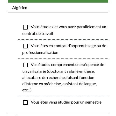
Algérien
check_box_outline_blank
Vous étudiez et vous avez parallèlement un
contrat de travail
check_box_outline_blank
Vous êtes en contrat d'apprentissage ou de
professionnalisation
check_box_outline_blank
Vos études comprennent une séquence de
travail salarié (doctorant salarié en thèse,
allocataire de recherche, faisant fonction
d'interne en médecine, assistant de langue,
etc...)
check_box_outline_blank
Vous êtes venu étudier pour un semestre