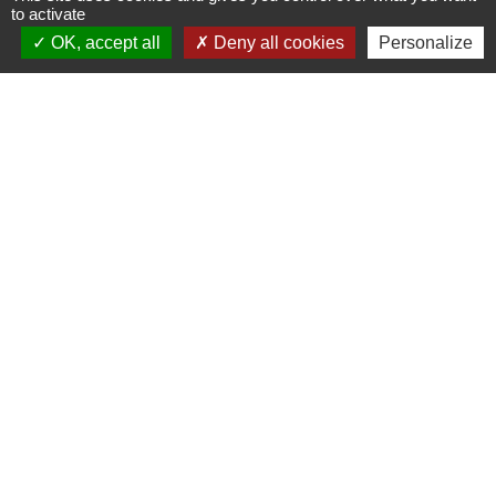
to activate
Contact par formulaire
OK, accept all
Deny all cookies
Personalize
Liens
Fougères Agglomération
Service Public
Département d'Ille-et-Vilaine
Région Bretagne
Office du Tourisme - FOUGERES
Jumelages
Przygodzice, Pologne
Mentions légales
-
Politique de confidentialité
-