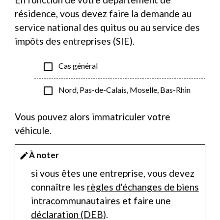
résidence, vous devez faire la demande au
service national des quitus ou au service des
impôts des entreprises (SIE).
check_box_outline_blank
Cas général
check_box_outline_blank
Nord, Pas-de-Calais, Moselle, Bas-Rhin
Vous pouvez alors immatriculer votre
véhicule.
À noter
edit
si vous êtes une entreprise, vous devez
connaître les
règles d'échanges de biens
intracommunautaires
et faire une
déclaration (DEB)
.