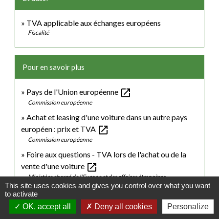
TVA applicable aux échanges européens
Fiscalité
Pour en savoir plus
open_in_new
Pays de l'Union européenne
Commission européenne
Achat et leasing d'une voiture dans un autre pays
open_in_new
européen : prix et TVA
Commission européenne
Foire aux questions - TVA lors de l'achat ou de la
open_in_new
vente d'une voiture
Ministère chargé de l'Europe et des affaires étrangères
This site uses cookies and gives you control over what you want
to activate
Signaler une erreur sur cette page
OK, accept all
Deny all cookies
Personalize