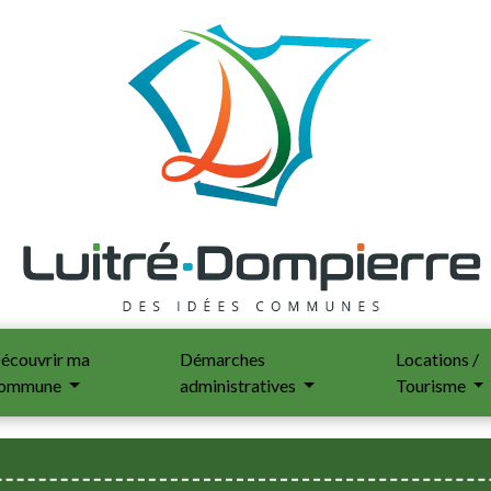
écouvrir ma
Démarches
Locations /
ommune
administratives
Tourisme