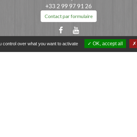
+33 2 99 97 91 26
Contact par formulaire
 control over what you want to activate
OK, accept all
ation
et-Vilaine
e - FOUGERES
tique de confidentialité
-
Accessibilité
-
Plan du sit