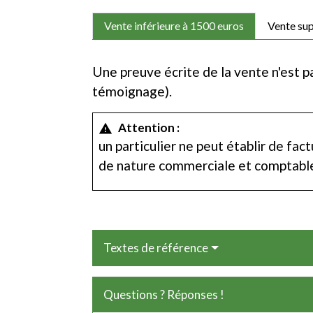
Vente inférieure à 1500 euros
Vente sup
Une preuve écrite de la vente n'est p
témoignage).
Attention :
warning
un particulier ne peut établir de fa
de nature commerciale et comptable é
Textes de référence
Questions ? Réponses !