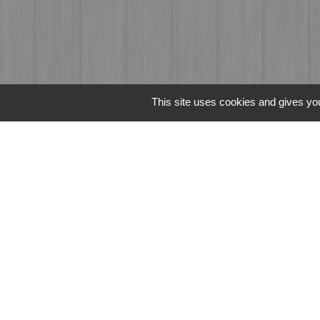
This site uses cookies and gives you
Liens
Fougères Agglomér
Service Public
Département d'Ille-
Région Bretagne
Office du Tourism
Mentions légales
-
Poli