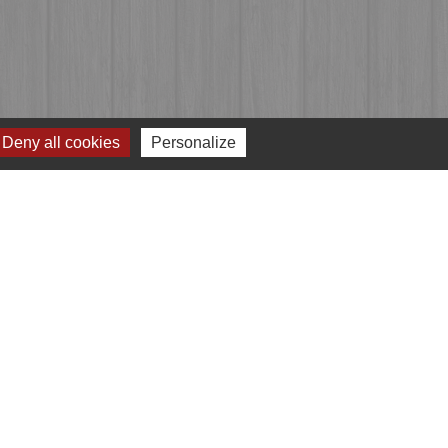
Deny all cookies
Personalize
Jumelages
Przygodzice, Pologne
e
-
Gestion des cookies