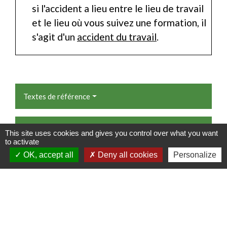
si l'accident a lieu entre le lieu de travail
et le lieu où vous suivez une formation, il
s'agit d'un
accident du travail
.
Textes de référence
Questions ? Réponses !
This site uses cookies and gives you control over what you want
to activate
Qu'est-ce qu'un accident du travail ?
OK, accept all
Deny all cookies
Personalize
Qu'est-ce qu'une maladie professionnelle ?
Signaler une erreur sur cette page