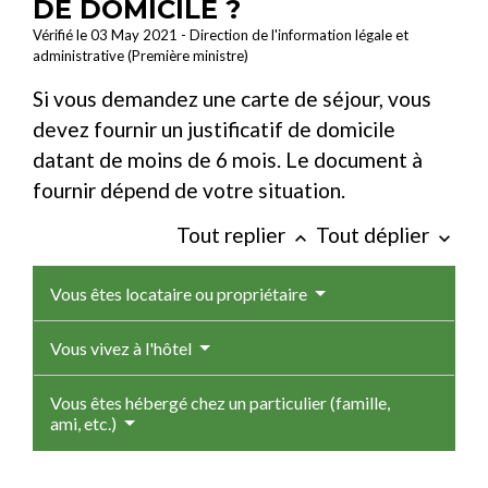
DE DOMICILE ?
Vérifié le 03 May 2021 - Direction de l'information légale et
administrative (Première ministre)
Si vous demandez une carte de séjour, vous
devez fournir un justificatif de domicile
datant de moins de 6 mois. Le document à
fournir dépend de votre situation.
Tout replier
Tout déplier
keyboard_arrow_up
keyboard_arrow_down
Vous êtes locataire ou propriétaire
Vous vivez à l'hôtel
Vous êtes hébergé chez un particulier (famille,
ami, etc.)