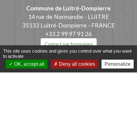
Commune de Luitré-Dompierre
14 rue de Normandie - LUITRE
35133 Luitré-Dompierre - FRANCE
+33 2 99 97 91 26
Contact par formulaire
This site uses cookies and gives you control over what you want
to activate
OK, accept all
Deny all cookies
Personalize
Liens
Fougères Agglomération
Service Public
Département d'Ille-et-Vilaine
Région Bretagne
Office du Tourisme - FOUGERES