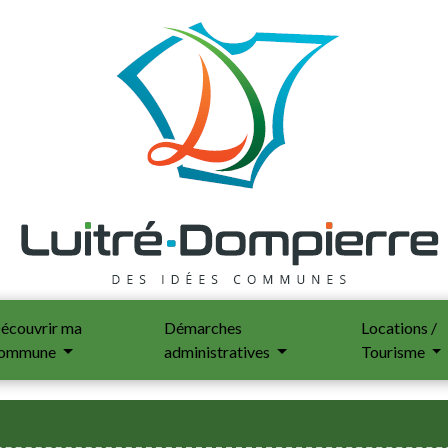
écouvrir ma
Démarches
Locations /
ommune
administratives
Tourisme