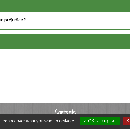
un préjudice ?
Contacts
 control over what you want to activate
OK, accept all
Commune de Luitré-Dompierre