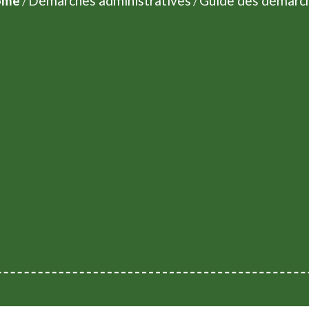
ome
Démarches administratives
Guide des démarc
/
/