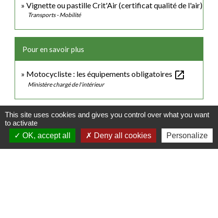
Vignette ou pastille Crit'Air (certificat qualité de l'air)
Transports - Mobilité
Pour en savoir plus
open_in_new
Motocycliste : les équipements obligatoires
Ministère chargé de l'intérieur
Signaler une erreur sur cette page
This site uses cookies and gives you control over what you want
to activate
OK, accept all
Deny all cookies
Personalize
Contacts
Commune de Luitré-Dompierre
14 rue de Normandie - LUITRE
35133 Luitré-Dompierre - FRANCE