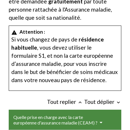
être demandée
gratuitement
par toute
personne rattachée à l'Assurance maladie,
quelle que soit sa nationalité.
Attention :
warning
Si vous changez de pays de
résidence
habituelle
, vous devez utiliser le
formulaire S1, et non la carte européenne
d’assurance maladie, pour vous inscrire
dans le but de bénéficier de soins médicaux
dans votre nouveau pays de résidence.
Tout replier
Tout déplier
keyboard_arrow_up
keyboard_arrow_down
Quelle prise en charge avec la carte
européenne d'assurance maladie (CEAM) ?