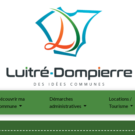
écouvrir ma
Démarches
Locations /
ommune
administratives
Tourisme