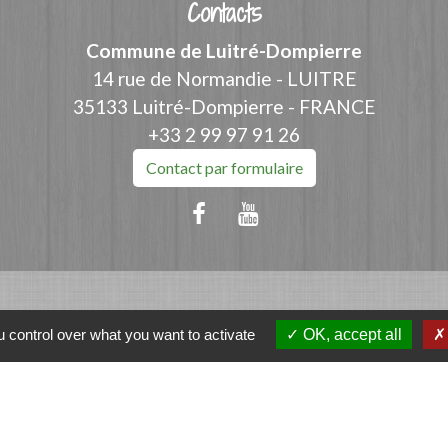
Contacts
Commune de Luitré-Dompierre
14 rue de Normandie - LUITRE
35133 Luitré-Dompierre - FRANCE
+33 2 99 97 91 26
Contact par formulaire
ation
 control over what you want to activate
OK, accept all
et-Vilaine
e - FOUGERES