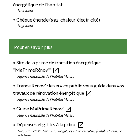
énergétique de l'habitat
Logement
Chèque énergie (gaz, chaleur, électricité)
Logement
Pour en savoir plus
Site de la prime de transition énergétique
open_in_new
"MaPrimeRénov'"
Agence nationale de l'habitat (Anah)
France Rénov' : le service public vous guide dans vos
open_in_new
travaux de rénovation énergétique
Agence nationale de l'habitat (Anah)
open_in_new
Guide MaPrimeRénov'
Agence nationale de l'habitat (Anah)
open_in_new
Dépenses éligibles à la prime
Direction de l'information légale et administrative (Dila) - Première
ministre