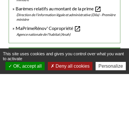
open_in_new
Barèmes relatifs au montant de la prime
Direction de l'information légale et administrative (Dila) - Première
ministre
open_in_new
MaPrimeRénov' Copropriété
Agence nationale de l'habitat (Anah)
This site uses cookies and gives you control over what you want
Comment faire si...
to activate
OK, accept all
Deny all cookies
Personalize
J'achète un logement
Signaler une erreur sur cette page
Contacts