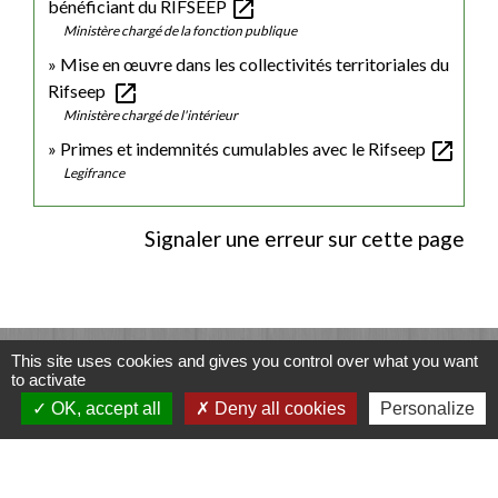
open_in_new
bénéficiant du RIFSEEP
Ministère chargé de la fonction publique
Mise en œuvre dans les collectivités territoriales du
open_in_new
Rifseep
Ministère chargé de l'intérieur
open_in_new
Primes et indemnités cumulables avec le Rifseep
Legifrance
Signaler une erreur sur cette page
Contacts
This site uses cookies and gives you control over what you want
to activate
Commune de Luitré-Dompierre
OK, accept all
Deny all cookies
Personalize
14 rue de Normandie - LUITRE
35133 Luitré-Dompierre - FRANCE