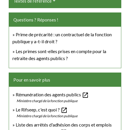
Textes de référence
Questions ? Réponses !
Prime de précarité : un contractuel de la fonction
publique y a-t-il droit ?
Les primes sont-elles prises en compte pour la
retraite des agents publics ?
Pour en savoir plus
open_in_new
Rémunération des agents publics
Ministère chargé de la fonction publique
open_in_new
Le Rifseep, c'est quoi ?
Ministère chargé de la fonction publique
Liste des arrêtés d'adhésion des corps et emplois