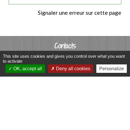
Signaler une erreur sur cette page
Contacts
Commune de Luitré-Dompierre
This site uses cookies and gives you control over what you want
to activate
14 rue de Normandie - LUITRE
OK, accept all
Deny all cookies
Personalize
35133 Luitré-Dompierre - FRANCE
+33 2 99 97 91 26
Contact par formulaire
Liens