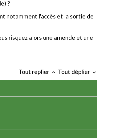
e) ?
nt notamment l'accès et la sortie de
ous risquez alors une amende et une
Tout replier
Tout déplier
keyboard_arrow_up
keyboard_arrow_down