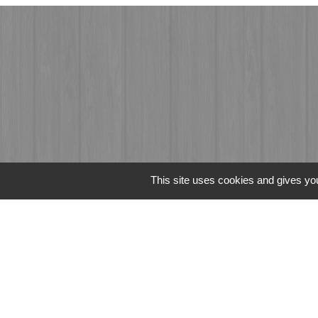
This site uses cookies and gives you
Liens
Fougères Agglomér
Service Public
Département d'Ille-
Région Bretagne