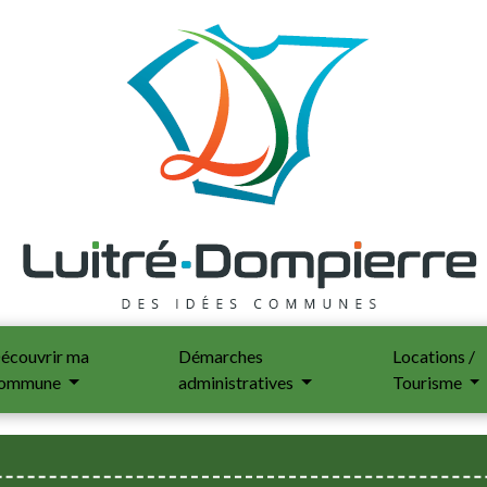
écouvrir ma
Démarches
Locations /
ommune
administratives
Tourisme