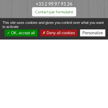
+33 2 99 97 91 26
Contact par formulaire
This site uses cookies and gives you control over what you want
to activate
OK, accept all
Deny all cookies
Personalize
Liens
Fougères Agglomération
Service Public
Département d'Ille-et-Vilaine
Région Bretagne
Office du Tourisme - FOUGERES
Jumelages
Przygodzice, Pologne