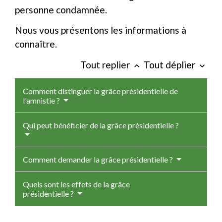
personne condamnée.
Nous vous présentons les informations à
connaître.
Tout replier
Tout déplier
keyboard_arrow_up
keyboard_arrow_down
Comment distinguer la grâce présidentielle de
l'amnistie ?
Qui peut bénéficier de la grâce présidentielle ?
Comment demander la grâce présidentielle ?
Quels sont les effets de la grâce
présidentielle ?