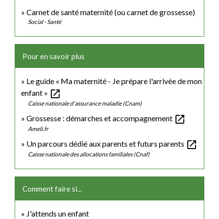
Carnet de santé maternité (ou carnet de grossesse)
Social - Santé
Pour en savoir plus
Le guide « Ma maternité - Je prépare l'arrivée de mon
open_in_new
enfant »
Caisse nationale d'assurance maladie (Cnam)
open_in_new
Grossesse : démarches et accompagnement
Ameli.fr
open_in_new
Un parcours dédié aux parents et futurs parents
Caisse nationale des allocations familiales (Cnaf)
Comment faire si...
J'attends un enfant