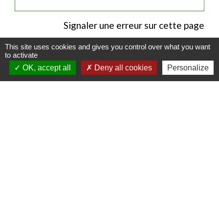
Signaler une erreur sur cette page
This site uses cookies and gives you control over what you want
to activate
OK, accept all
Deny all cookies
Personalize
Contacts
Commune de Luitré-Dompierre
14 rue de Normandie - LUITRE
35133 Luitré-Dompierre - FRANCE
+33 2 99 97 91 26
Contact par formulaire
Liens