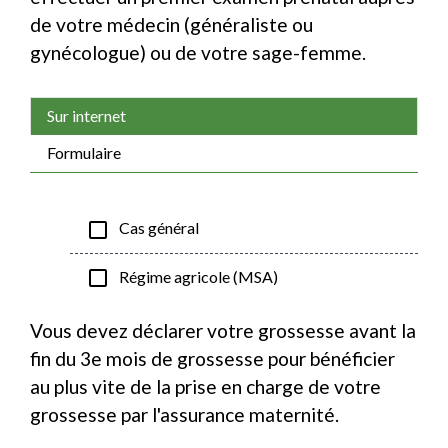
de votre médecin (généraliste ou
gynécologue) ou de votre sage-femme.
Sur internet
Formulaire
check_box_outline_blank
Cas général
check_box_outline_blank
Régime agricole (MSA)
Vous devez déclarer votre grossesse avant la
fin du 3
e
mois de grossesse pour bénéficier
au plus vite de la prise en charge de votre
grossesse par l'assurance maternité.