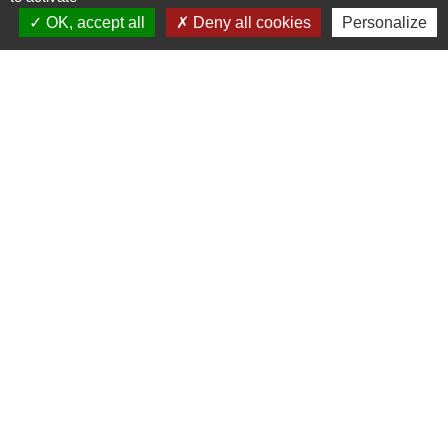
OK, accept all
Deny all cookies
Personalize
Signaler une erreur sur cette page
Contacts
Commune de Luitré-Dompierre
14 rue de Normandie - LUITRE
35133 Luitré-Dompierre - FRANCE
+33 2 99 97 91 26
Contact par formulaire
Liens