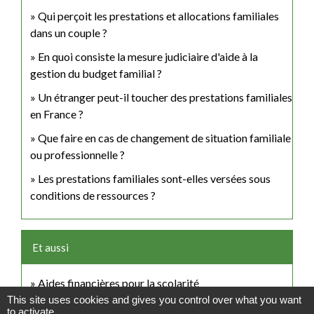
Qui perçoit les prestations et allocations familiales
dans un couple ?
En quoi consiste la mesure judiciaire d'aide à la
gestion du budget familial ?
Un étranger peut-il toucher des prestations familiales
en France ?
Que faire en cas de changement de situation familiale
ou professionnelle ?
Les prestations familiales sont-elles versées sous
conditions de ressources ?
Et aussi
Aides financières pour la scolarité
Famille - Scolarité
This site uses cookies and gives you control over what you want
to activate