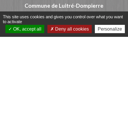
Commune de Luitré-Dompierre
14 rue de Normandie - LUITRE
This site uses cookies and gives you control over what you want
35133 Luitré-Dompierre - FRANCE
to activate
+33 2 99 97 91 26
OK, accept all
Deny all cookies
Personalize
Contact par formulaire
Liens
Fougères Agglomération
Service Public
Département d'Ille-et-Vilaine
Région Bretagne
Office du Tourisme - FOUGERES