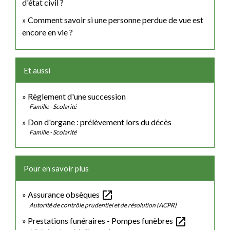
d'état civil ?
Comment savoir si une personne perdue de vue est
encore en vie ?
Et aussi
Règlement d'une succession
Famille - Scolarité
Don d'organe : prélèvement lors du décès
Famille - Scolarité
Pour en savoir plus
open_in_new
Assurance obsèques
Autorité de contrôle prudentiel et de résolution (ACPR)
open_in_new
Prestations funéraires - Pompes funèbres