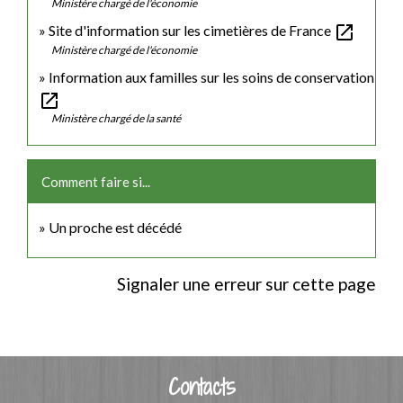
Ministère chargé de l'économie
open_in_new
Site d'information sur les cimetières de France
Ministère chargé de l'économie
Information aux familles sur les soins de conservation
open_in_new
Ministère chargé de la santé
Comment faire si...
Un proche est décédé
Signaler une erreur sur cette page
Contacts