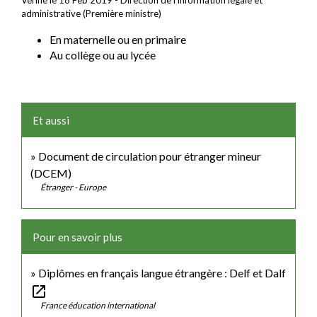
Vérifié le 18 Feb 2019 - Direction de l'information légale et
administrative (Première ministre)
En maternelle ou en primaire
Au collège ou au lycée
Et aussi
Document de circulation pour étranger mineur
(DCEM)
Étranger - Europe
Pour en savoir plus
Diplômes en français langue étrangère : Delf et Dalf
open_in_new
France éducation international