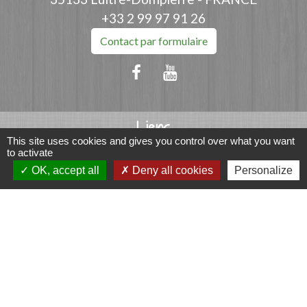
+33 2 99 97 91 26
Contact par formulaire
Liens
This site uses cookies and gives you control over what you want
Fougères Agglomération
to activate
OK, accept all
Deny all cookies
Personalize
Service Public
Département d'Ille-et-Vilaine
Région Bretagne
Office du Tourisme - FOUGERES
Jumelages
Przygodzice, Pologne