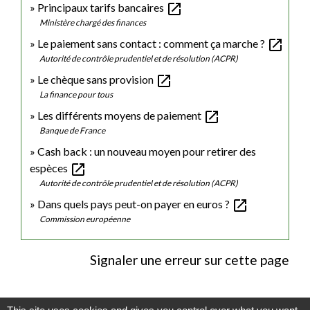
open_in_new
Principaux tarifs bancaires
Ministère chargé des finances
open_in_new
Le paiement sans contact : comment ça marche ?
Autorité de contrôle prudentiel et de résolution (ACPR)
open_in_new
Le chèque sans provision
La finance pour tous
open_in_new
Les différents moyens de paiement
Banque de France
Cash back : un nouveau moyen pour retirer des
open_in_new
espèces
Autorité de contrôle prudentiel et de résolution (ACPR)
open_in_new
Dans quels pays peut-on payer en euros ?
Commission européenne
Signaler une erreur sur cette page