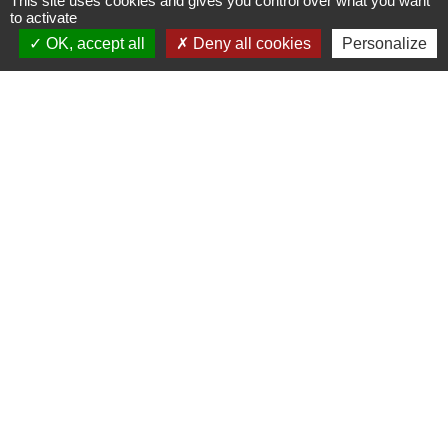
This site uses cookies and gives you control over what you want
to activate
Contacts
OK, accept all
Deny all cookies
Personalize
Commune de Luitré-Dompierre
14 rue de Normandie - LUITRE
35133 Luitré-Dompierre - FRANCE
+33 2 99 97 91 26
Contact par formulaire
Liens
Fougères Agglomération
Service Public
Département d'Ille-et-Vilaine
Région Bretagne