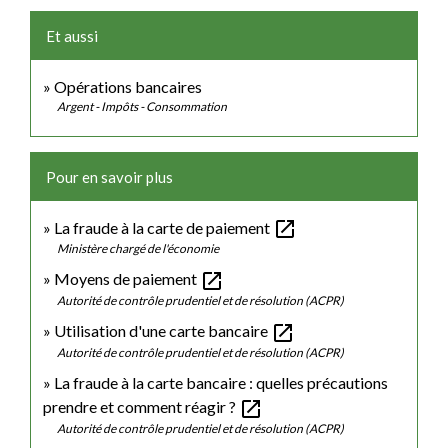
Et aussi
Opérations bancaires
Argent - Impôts - Consommation
Pour en savoir plus
open_in_new
La fraude à la carte de paiement
Ministère chargé de l'économie
open_in_new
Moyens de paiement
Autorité de contrôle prudentiel et de résolution (ACPR)
open_in_new
Utilisation d'une carte bancaire
Autorité de contrôle prudentiel et de résolution (ACPR)
La fraude à la carte bancaire : quelles précautions
open_in_new
prendre et comment réagir ?
Autorité de contrôle prudentiel et de résolution (ACPR)